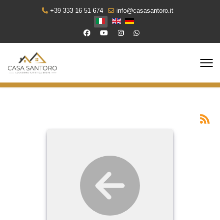
+39 333 16 51 674
info@casasantoro.it
Seleziona la tua lingua