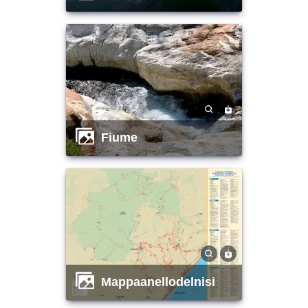
fiume
mappaanellodelnisi