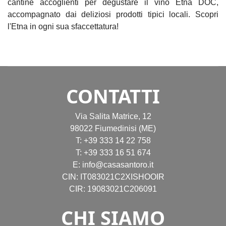
cantine accoglienti per degustare il vino Etna DOC,
accompagnato dai deliziosi prodotti tipici locali. Scopri
l'Etna in ogni sua sfaccettatura!
CONTATTI
Via Salita Matrice, 12
98022 Fiumedinisi (ME)
T:
+39 333 14 22 758
T:
+39 333 16 51 674
E:
info@casasantoro.it
CIN: IT083021C2XISHOOIR
CIR: 19083021C206091
CHI SIAMO