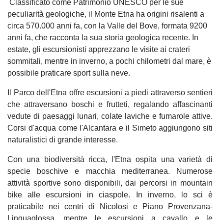
Classificato come Patrimonio UNESCO per le sue
peculiarità geologiche, il Monte Etna ha origini risalenti a
circa 570.000 anni fa, con la Valle del Bove, formata 9200
anni fa, che racconta la sua storia geologica recente. In
estate, gli escursionisti apprezzano le visite ai crateri
sommitali, mentre in inverno, a pochi chilometri dal mare, è
possibile praticare sport sulla neve.
Il Parco dell'Etna offre escursioni a piedi attraverso sentieri
che attraversano boschi e frutteti, regalando affascinanti
vedute di paesaggi lunari, colate laviche e fumarole attive.
Corsi d'acqua come l'Alcantara e il Simeto aggiungono siti
naturalistici di grande interesse.
Con una biodiversità ricca, l'Etna ospita una varietà di
specie boschive e macchia mediterranea. Numerose
attività sportive sono disponibili, dai percorsi in mountain
bike alle escursioni in ciaspole. In inverno, lo sci è
praticabile nei centri di Nicolosi e Piano Provenzana-
Linguaglossa, mentre le escursioni a cavallo e le